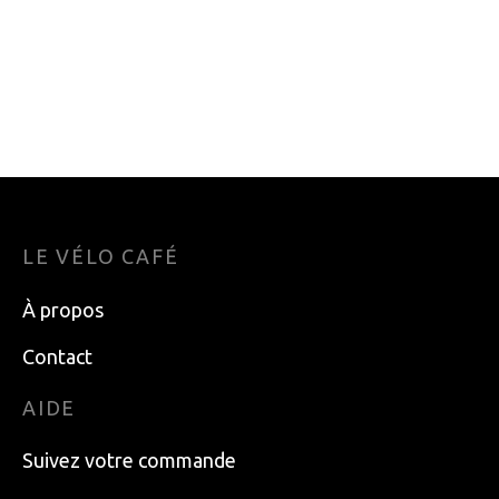
DEMONTE-
CASQUE VELO
CASSETTE FOUET A
ENFANT GIRO
CHAINE PARK TOOL
SCAMP MAT ANO
SR-12.2 12V
BLU XS
74.99
$
79.99
$
LE VÉLO CAFÉ
À propos
Contact
AIDE
Suivez votre commande