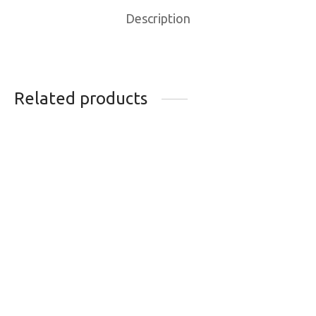
Description
Related products
BOTTES DE SKIMO
Bloc de 4 heures
ATOMIC BACKLAND
ULTIMATE
1,049.99
$