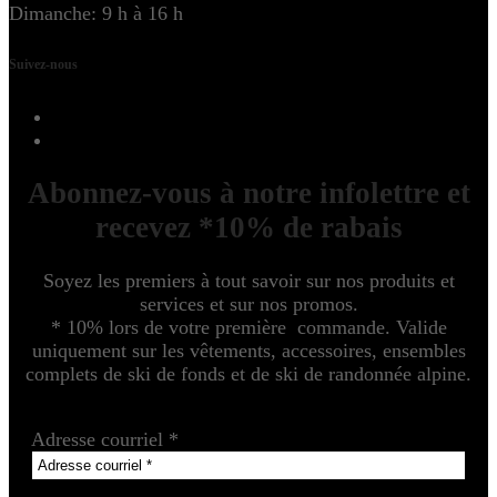
Dimanche: 9 h à 16 h
Suivez-nous
Abonnez-vous à notre infolettre et
recevez *10% de rabais
Soyez les premiers à tout savoir sur nos produits et
services et sur nos promos.
* 10% lors de votre première commande. Valide
uniquement sur les vêtements, accessoires, ensembles
complets de ski de fonds et de ski de randonnée alpine.
Adresse courriel
*