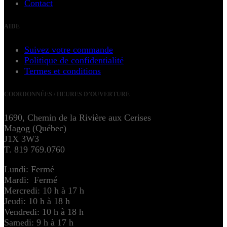
Contact
AIDE
Suivez votre commande
Politique de confidentialité
Termes et conditions
COORDONNÉES / HEURES D’OUVERTURE
1690, Chemin de la Rivière aux Cerises
Magog (Québec)
J1X 3W3
T. 819 769.0760
Lundi: Fermé
Mardi: Fermé
Mercredi: 10 h à 17 h
Jeudi: 10 h à 18 h
Vendredi: 10 h à 18 h
Samedi: 9 h à 17 h