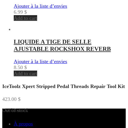
Ajouter à la liste d’envies
6.99
$
Add to cart
LIQUIDE A TIGE DE SELLE
AJUSTABLE ROCKSHOX REVERB
Ajouter à la liste d’envies
8.50
$
Add to cart
IceToolz Xpert Stripped Pedal Threads Repair Tool Kit
423.00
$
Out of stock
LE VÉLO CAFÉ
À propos