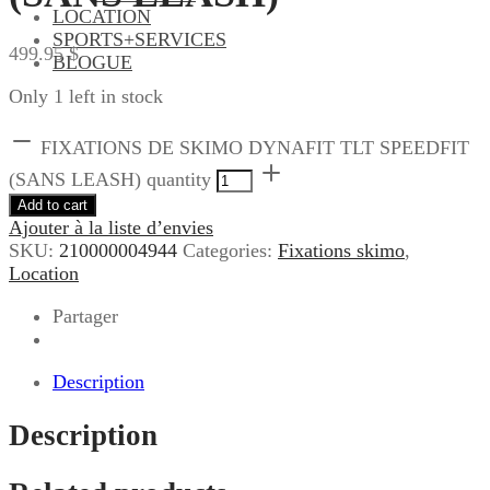
LOCATION
SPORTS+SERVICES
499.95
$
BLOGUE
Only 1 left in stock
FIXATIONS DE SKIMO DYNAFIT TLT SPEEDFIT
(SANS LEASH) quantity
Add to cart
Ajouter à la liste d’envies
SKU:
210000004944
Categories:
Fixations skimo
,
Location
Partager
Description
Description