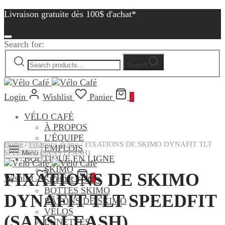
Livraison gratuite dès 100$ d'achat*
Search for:
Search
Login
Wishlist
Panier
0
VÉLO CAFÉ
À PROPOS
L’ÉQUIPE
Home
/
Fixations skimo
/
FIXATIONS DE SKIMO DYNAFIT TLT
EMPLOIS
SPEEDFIT (SANS LEASH)
Menu
BOUTIQUE EN LIGNE
SKIMO
FIXATIONS DE SKIMO
Wishlist
Panier
0
SKI DE FOND
BOTTES SKIMO
DYNAFIT TLT SPEEDFIT
BÂTONS DE SKIMO
VÉLOS
(SANS LEASH)
LUNETTES