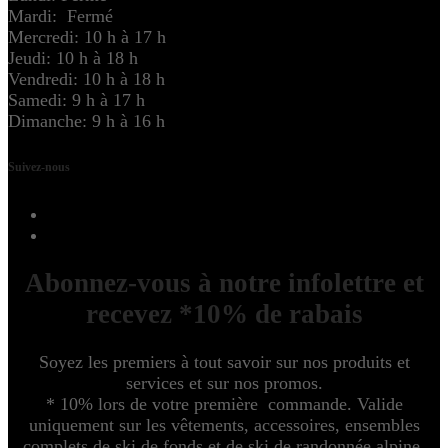
Mardi: Fermé
Mercredi: 10 h à 17 h
Jeudi: 10 h à 18 h
Vendredi: 10 h à 18 h
Samedi: 9 h à 17 h
Dimanche: 9 h à 16 h
Suivez-nous
Abonnez-vous à notre infolettre et
recevez *10% de rabais
Soyez les premiers à tout savoir sur nos produits et
services et sur nos promos.
* 10% lors de votre première commande. Valide
uniquement sur les vêtements, accessoires, ensembles
complets de ski de fonds et de ski de randonnée alpine.