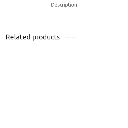
Description
Related products
FIXATION DE SKIMO
TIGE EN U POUR
SKI TRAB TITAN
FIXATION SKITRAB
VARIO.2 RENTAL ST
GARA
–
699.90
$
699.99
$
28.99
$
DIN 5-7
DIN 7-9
DIN 9-11