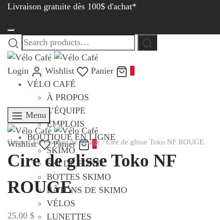
Livraison gratuite dès 100$ d'achat*
Search
Search
for:
Login
Wishlist
Panier
0
VÉLO CAFÉ
À PROPOS
L’ÉQUIPE
Menu
EMPLOIS
BOUTIQUE EN LIGNE
Home
/
Accessoires de fartage
/
Cire de glisse Toko NF ROUGE
Wishlist
Panier
0
SKIMO
Cire de glisse Toko NF
SKI DE FOND
BOTTES SKIMO
ROUGE
BÂTONS DE SKIMO
VÉLOS
25.00
$
LUNETTES