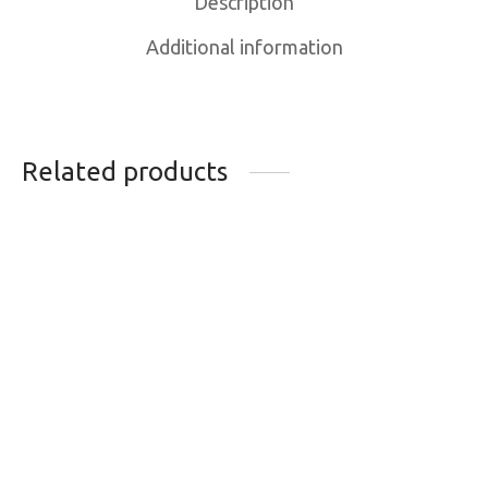
Description
Additional information
Related products
BAS KOMBI
CHAUSSETTES
RECKLESS SKI GRIS
KOMBI EXPEDITION
CHINE
CREW
28.95
$
31.95
$