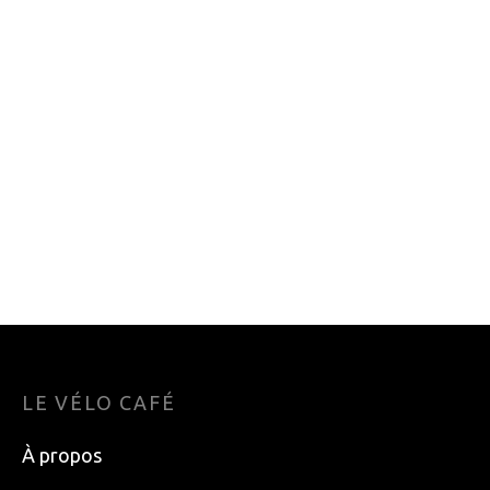
MOYEN
PETIT
CHAUSSETTES
CHAUSSETTES
KOMBI THE PRIMA
SPORTFUL MATCHY
TECH
SOCKS
44.95
$
30.00
$
S
M
L
LE VÉLO CAFÉ
À propos