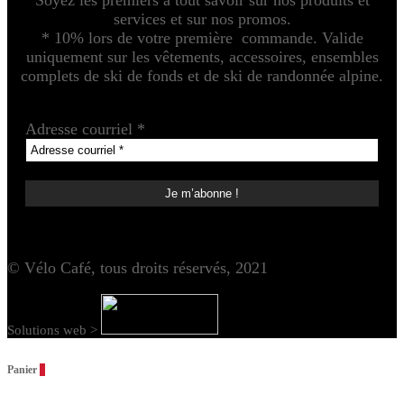
Soyez les premiers à tout savoir sur nos produits et
services et sur nos promos.
* 10% lors de votre première commande. Valide
uniquement sur les vêtements, accessoires, ensembles
complets de ski de fonds et de ski de randonnée alpine.
Adresse courriel
*
© Vélo Café, tous droits réservés, 2021
Solutions web >
Panier
0