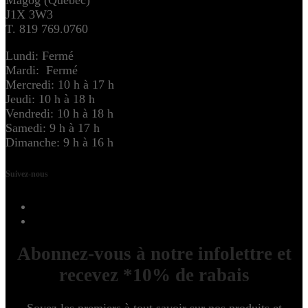
Magog (Québec)
J1X 3W3
T. 819 769.0760
Lundi: Fermé
Mardi: Fermé
Mercredi: 10 h à 17 h
Jeudi: 10 h à 18 h
Vendredi: 10 h à 18 h
Samedi: 9 h à 17 h
Dimanche: 9 h à 16 h
Suivez-nous
Abonnez-vous à notre infolettre et
recevez *10% de rabais