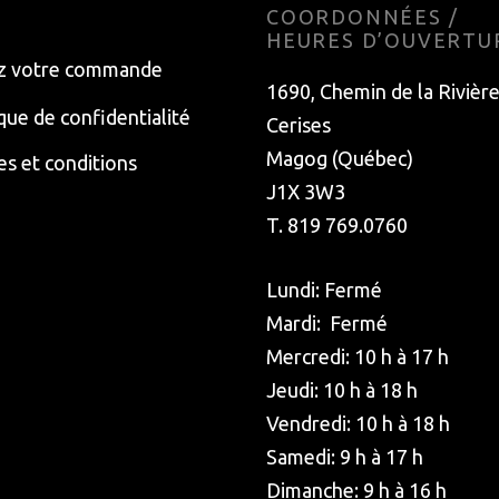
E
COORDONNÉES /
HEURES D’OUVERTU
z votre commande
1690, Chemin de la Rivièr
ique de confidentialité
Cerises
Magog (Québec)
s et conditions
J1X 3W3
T. 819 769.0760
Lundi: Fermé
Mardi: Fermé
Mercredi: 10 h à 17 h
Jeudi: 10 h à 18 h
Vendredi: 10 h à 18 h
Samedi: 9 h à 17 h
Dimanche: 9 h à 16 h