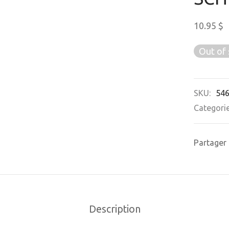
10.95
$
Out of 
SKU:
54
Categori
Partager
Description