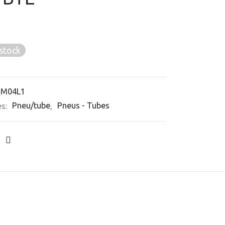
stock
6M04L1
es:
Pneu/tube
,
Pneus - Tubes