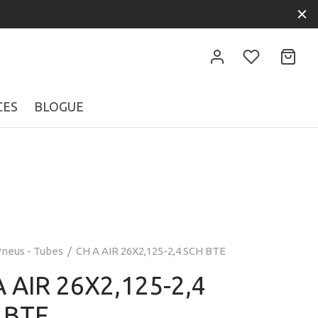
CES
BLOGUE
neus - Tubes
/
CH A AIR 26X2,125-2,4 SCH BTE
 AIR 26X2,125-2,4
 BTE