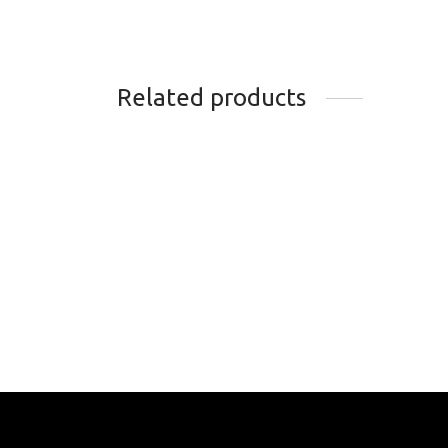
Related products
PNEU CONTINENTAL
PNEU
TRAIL KING 27.5 X 2.2
N0BB
76.99
$
45.9
Add to cart
Add t