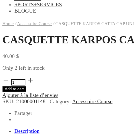
SPORTS+SERVICES
BLOGUE
Home
/
Accessoire Course
/
CASQUETTE KARPOS CATTA CAP UN
CASQUETTE KARPOS CA
40.00
$
Only 2 left in stock
CASQUETTE
KARPOS
Add to cart
CATTA
Ajouter à la liste d’envies
CAP
SKU:
210000011481
Category:
Accessoire Course
UNI
BLACK/KARPOS
Partager
GREEN
quantity
Description