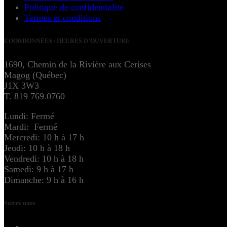
Politique de confidentialité
Termes et conditions
COORDONNÉES / HEURES D’OUVERTURE
1690, Chemin de la Rivière aux Cerises
Magog (Québec)
J1X 3W3
T. 819 769.0760
Lundi: Fermé
Mardi: Fermé
Mercredi: 10 h à 17 h
Jeudi: 10 h à 18 h
Vendredi: 10 h à 18 h
Samedi: 9 h à 17 h
Dimanche: 9 h à 16 h
Suivez-nous