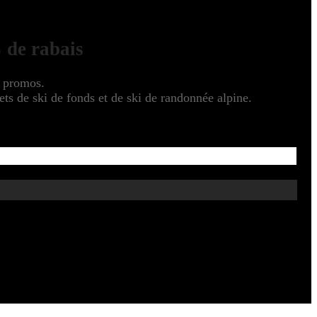
 de rabais
s promos.
s de ski de fonds et de ski de randonnée alpine.