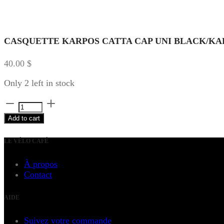
CASQUETTE KARPOS CATTA CAP UNI BLACK/K
40.00
$
Only 2 left in stock
CASQUETTE
KARPOS
Add to cart
CATTA
CAP
LE VÉLO CAFÉ
UNI
BLACK/KARPOS
À propos
GREEN
Contact
quantity
AIDE
Suivez votre commande