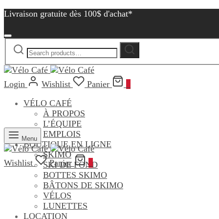
Livraison gratuite dès 100$ d'achat*
Search
Search
for:
Login
Wishlist
Panier
0
VÉLO CAFÉ
À PROPOS
L’ÉQUIPE
EMPLOIS
Menu
BOUTIQUE EN LIGNE
SKIMO
Wishlist
Panier
0
SKI DE FOND
BOTTES SKIMO
BÂTONS DE SKIMO
VÉLOS
LUNETTES
LOCATION