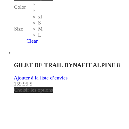
Color
xl
S
Size
M
L
Clear
GILET DE TRAIL DYNAFIT ALPINE 8
Ajouter à la liste d’envies
159.95
$
Choisir les options