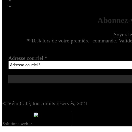
Abonnez-v
Soyez le
* 10% lors de votre première commande. Valide u
Adresse courriel
*
© Vélo Café, tous droits réservés, 2021
Solutions web >