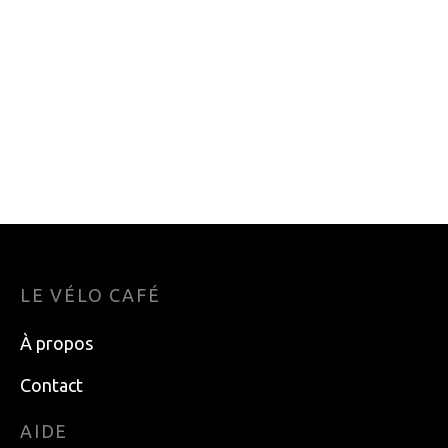
CASQUE DE VELO
CASQUE DE VELO
LAZER TONIC
GIRO SYNTAX MIPS
KINETICORE
–
189.99
$
219.99
$
114.99
$
S
M
L
MOYEN
PETIT
LE VÉLO CAFÉ
À propos
Contact
AIDE