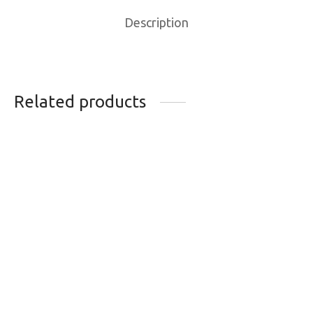
Description
Related products
CASQUE GIRO
CASQUE GIRO
SOURCE MIPS NOIR-
MONTARO MIPS
CHAUD S
MAT BLUE/LIME XL
219.99
$
219.99
$