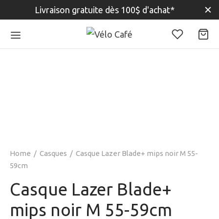
Livraison gratuite dès 100$ d'achat*
Home
/
Casques
/
Casque Lazer Blade+ mips noir M 55-
59cm
Casque Lazer Blade+
mips noir M 55-59cm