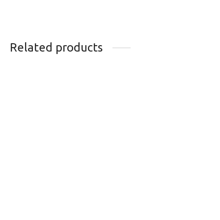
Related products
GAINE DE VITESSE
BONNET KOMBI P3
JAGWIRE LEX 4MM
NOIR L-XL
BLANC (VENDU AU
27.95
$
METRE)
5.99
$