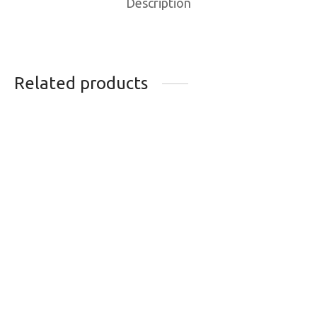
Description
Related products
CHANDAIL DE BASE
TASSE DE VOYAGE
KOMBI MERINOMIX
POTERIE MD
ACTIVE LEGER
40.00
$
74.95
$
L