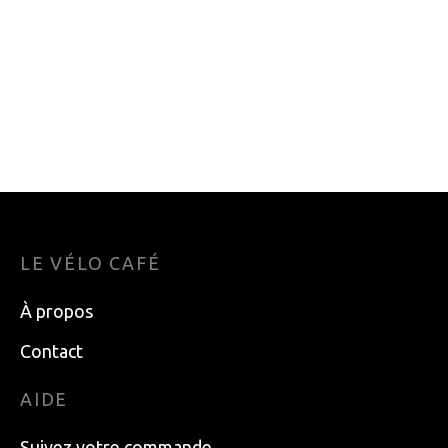
PLATEAU BOSCH
FIXATION SKIMO
18D
SKITRAB GARA
TITAN 5
29.99
$
599.99
$
LE VÉLO CAFÉ
À propos
Contact
AIDE
Suivez votre commande