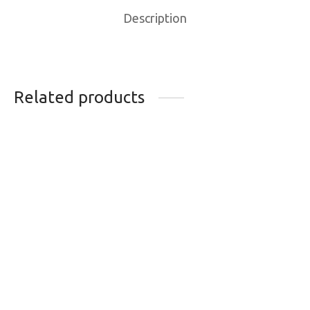
Description
Related products
EMBOUTS CABLE
FIXATION SKIMO
DERAILLEUR
SKITRAB GARA
JAGWIRE OR
TITAN 5
0.35
$
599.99
$