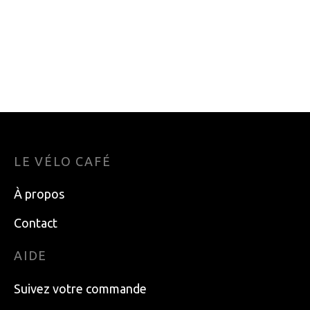
GAINE DE VITESSE
BOTTES DE SKI
JAGWIRE LEX 4MM
FOND ROSSIGNOL
BLANC (VENDU AU
X-8 SKATE FW 380
METRE)
339.99
$
5.99
$
LE VÉLO CAFÉ
À propos
Contact
AIDE
Suivez votre commande