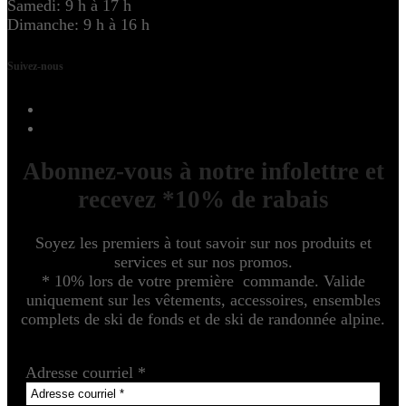
Samedi: 9 h à 17 h
Dimanche: 9 h à 16 h
Suivez-nous
Abonnez-vous à notre infolettre et
recevez *10% de rabais
Soyez les premiers à tout savoir sur nos produits et
services et sur nos promos.
* 10% lors de votre première commande. Valide
uniquement sur les vêtements, accessoires, ensembles
complets de ski de fonds et de ski de randonnée alpine.
Adresse courriel
*