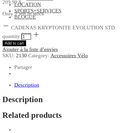
209.99
$
LOCATION
SPORTS+SERVICES
Only 2 left in stock
BLOGUE
CADENAS KRYPTONITE EVOLUTION STD
quantity
Add to cart
Ajouter à la liste d’envies
SKU:
2130
Category:
Accessoires Vélo
Partager
Description
Description
Related products