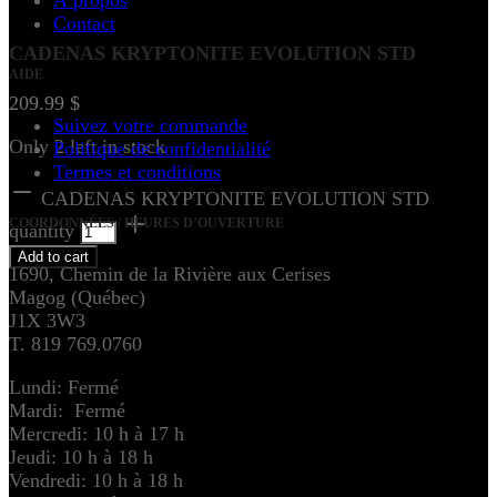
À propos
Contact
CADENAS KRYPTONITE EVOLUTION STD
AIDE
209.99
$
Suivez votre commande
Only 2 left in stock
Politique de confidentialité
Termes et conditions
CADENAS KRYPTONITE EVOLUTION STD
COORDONNÉES / HEURES D’OUVERTURE
quantity
Add to cart
1690, Chemin de la Rivière aux Cerises
Magog (Québec)
J1X 3W3
T. 819 769.0760
Lundi: Fermé
Mardi: Fermé
Mercredi: 10 h à 17 h
Jeudi: 10 h à 18 h
Vendredi: 10 h à 18 h