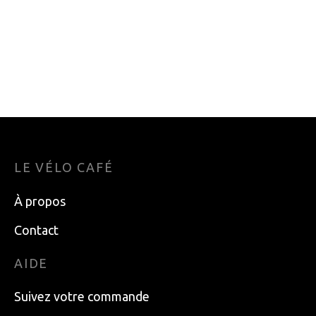
JEU 6 RUSTINES
BIDON VELOCAFE
PARK TOOL SUPER
500ML
PATCH
15.95
$
6.55
$
LE VÉLO CAFÉ
À propos
Contact
AIDE
Suivez votre commande