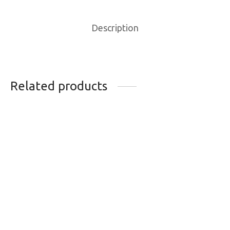
Description
Related products
SAC DE SELLE
AEROSOL
AXIOM SEYMOUR
REPARATEUR ZEFAL
OCEANWEAVE 13+
75ML
98.99
$
11.95
$