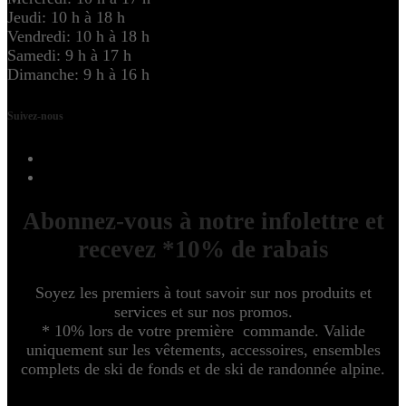
Jeudi: 10 h à 18 h
Vendredi: 10 h à 18 h
Samedi: 9 h à 17 h
Dimanche: 9 h à 16 h
Suivez-nous
Abonnez-vous à notre infolettre et
recevez *10% de rabais
Soyez les premiers à tout savoir sur nos produits et
services et sur nos promos.
* 10% lors de votre première commande. Valide
uniquement sur les vêtements, accessoires, ensembles
complets de ski de fonds et de ski de randonnée alpine.