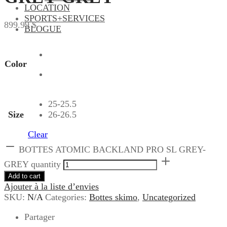
LOCATION
SPORTS+SERVICES
899.99
$
BLOGUE
Color
25-25.5
Size
26-26.5
Clear
BOTTES ATOMIC BACKLAND PRO SL GREY-
GREY quantity
Add to cart
Ajouter à la liste d’envies
SKU:
N/A
Categories:
Bottes skimo
,
Uncategorized
Partager