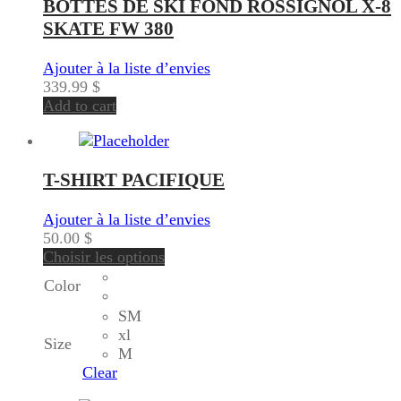
BOTTES DE SKI FOND ROSSIGNOL X-8
SKATE FW 380
Ajouter à la liste d’envies
339.99
$
Add to cart
T-SHIRT PACIFIQUE
Ajouter à la liste d’envies
50.00
$
Choisir les options
Color
SM
xl
Size
M
Clear