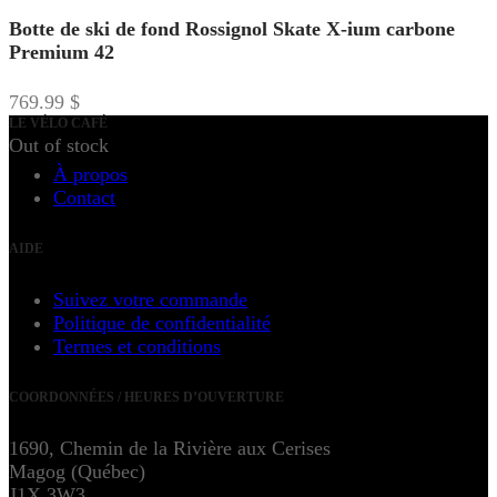
Botte de ski de fond Rossignol Skate X-ium carbone
Premium 42
769.99
$
LE VÉLO CAFÉ
Out of stock
À propos
Contact
AIDE
Suivez votre commande
Politique de confidentialité
Termes et conditions
COORDONNÉES / HEURES D’OUVERTURE
1690, Chemin de la Rivière aux Cerises
Magog (Québec)
J1X 3W3