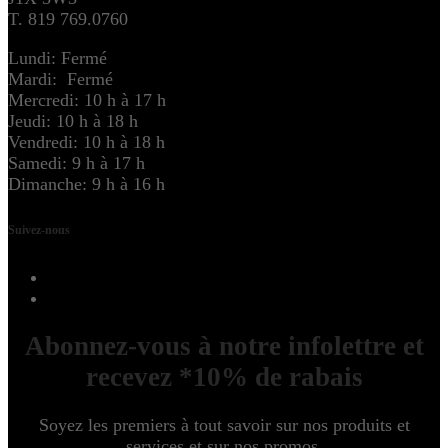
T. 819 769.0760
Lundi: Fermé
Mardi: Fermé
Mercredi: 10 h à 17 h
Jeudi: 10 h à 18 h
Vendredi: 10 h à 18 h
Samedi: 9 h à 17 h
Dimanche: 9 h à 16 h
Suivez-nous
Abonnez-vous à notre infolettre et
recevez *10% de rabais
Soyez les premiers à tout savoir sur nos produits et
services et sur nos promos.