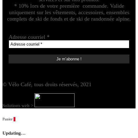
* 10% lors de votre première commande. Valide
uniquement sur les vêtements, accessoires, ensembles
complets de ski de fonds et de ski de randonnée alpine.
Adresse courriel
*
© Vélo Café, tous droits réservés, 2021
Solutions web >
Panier
0
Updating…