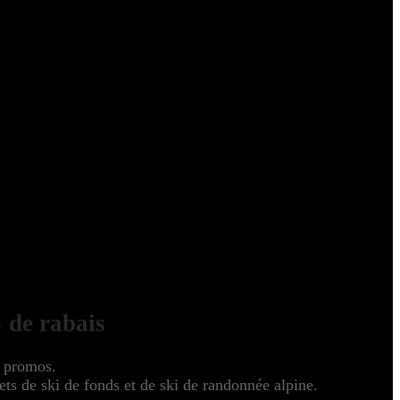
 de rabais
s promos.
s de ski de fonds et de ski de randonnée alpine.