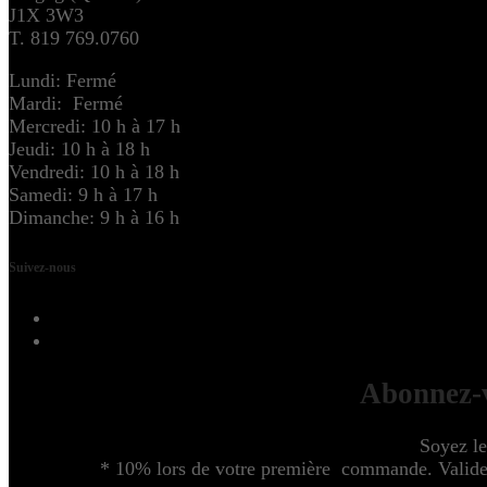
J1X 3W3
T. 819 769.0760
Lundi: Fermé
Mardi: Fermé
Mercredi: 10 h à 17 h
Jeudi: 10 h à 18 h
Vendredi: 10 h à 18 h
Samedi: 9 h à 17 h
Dimanche: 9 h à 16 h
Suivez-nous
Abonnez-v
Soyez le
* 10% lors de votre première commande. Valide u