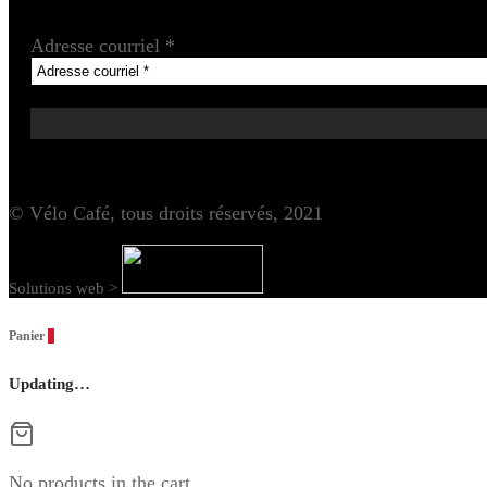
Adresse courriel
*
© Vélo Café, tous droits réservés, 2021
Solutions web >
Panier
0
Updating…
No products in the cart.