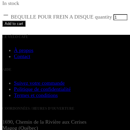
In stock
BEQUILLE POUR FREIN A DISQUE quantity
Add to cart
LE VÉLO CAFÉ
À propos
Contact
AIDE
Suivez votre commande
Politique de confidentialité
Termes et conditions
COORDONNÉES / HEURES D’OUVERTURE
1690, Chemin de la Rivière aux Cerises
Magog (Québec)