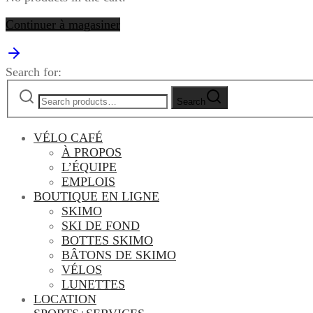
Continuer à magasiner
Search for:
Search
VÉLO CAFÉ
À PROPOS
L’ÉQUIPE
EMPLOIS
BOUTIQUE EN LIGNE
SKIMO
SKI DE FOND
BOTTES SKIMO
BÂTONS DE SKIMO
VÉLOS
LUNETTES
LOCATION