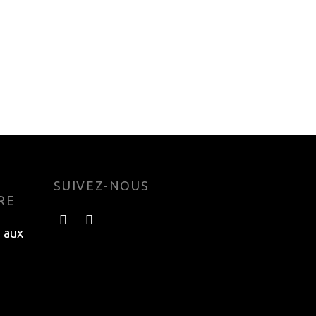
BATON LEKI PRC 650 NEON
YELLOW
208.99
$
Choisir les options
SUIVEZ-NOUS
RE
e aux