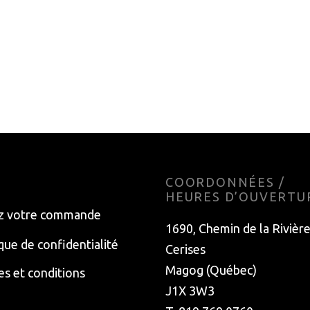
ER ROSSIGNOL POUR
POLE DE SKI DE FOND
NS SKI DE FOND
ROSSIGNOL FORCE 9
MUTABLE LARGE
229.99
$
9
$
Choisir les options
o cart
E
COORDONNÉES /
HEURES D’OUVERTU
z votre commande
1690, Chemin de la Rivièr
ique de confidentialité
Cerises
Magog (Québec)
s et conditions
J1X 3W3