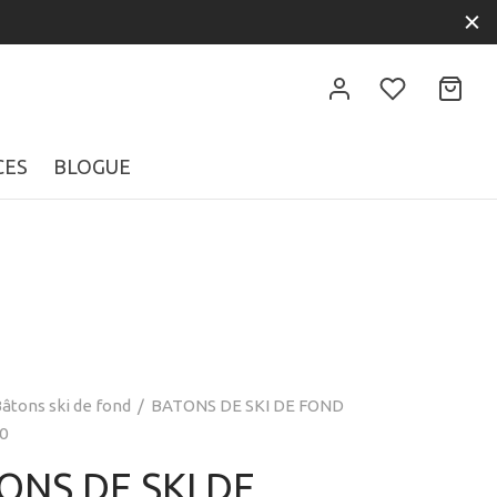
CES
BLOGUE
âtons ski de fond
/
BATONS DE SKI DE FOND
0
ONS DE SKI DE