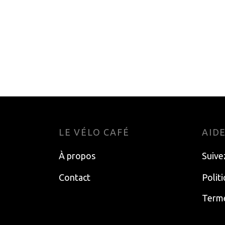
PANI
POLE DE SKI DE FOND
BATO
ROSSIGNOL FORCE 9
COM
229.99
$
19.9
Add to cart
Add t
LE VÉLO CAFÉ
AID
À propos
Suive
Contact
Polit
Terme