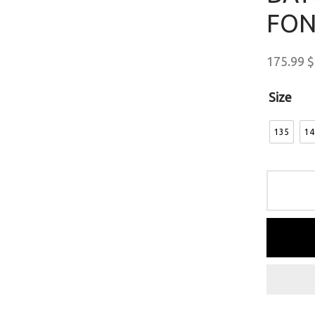
FON
175.99
$
Size
135
14