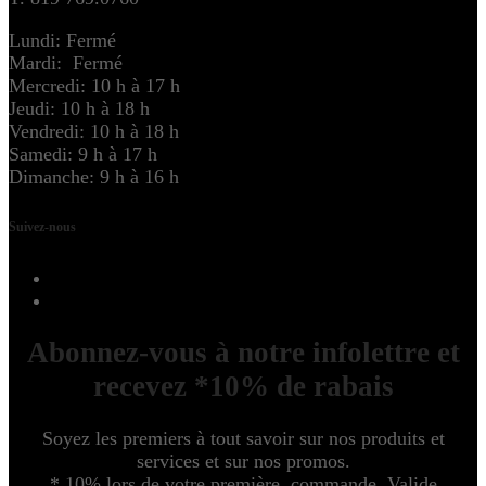
Lundi: Fermé
Mardi: Fermé
Mercredi: 10 h à 17 h
Jeudi: 10 h à 18 h
Vendredi: 10 h à 18 h
Samedi: 9 h à 17 h
Dimanche: 9 h à 16 h
Suivez-nous
Abonnez-vous à notre infolettre et
recevez *10% de rabais
Soyez les premiers à tout savoir sur nos produits et
services et sur nos promos.
* 10% lors de votre première commande. Valide