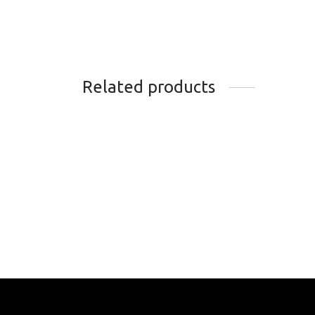
Related products
CHAUSSETTES KOMBI
CHAU
SILKY TECH GRIS CHINE
MATC
DISCRET
30.0
39.95
$
Chois
Choisir les options