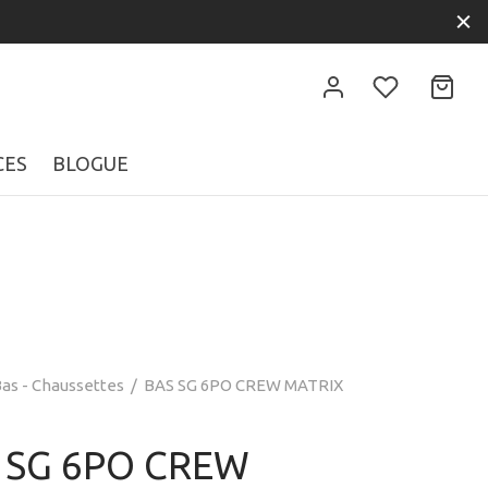
CES
BLOGUE
as - Chaussettes
/
BAS SG 6PO CREW MATRIX
 SG 6PO CREW