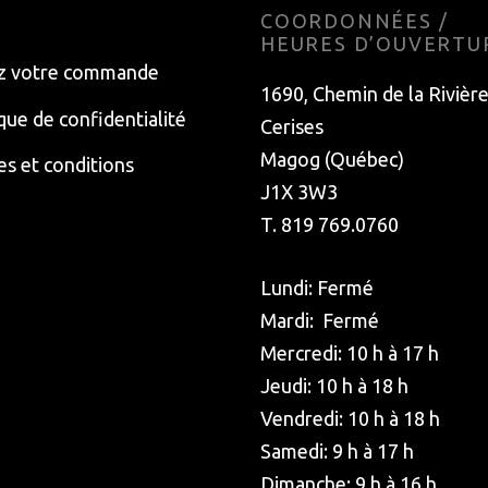
E
COORDONNÉES /
HEURES D’OUVERTU
z votre commande
1690, Chemin de la Rivièr
ique de confidentialité
Cerises
Magog (Québec)
s et conditions
J1X 3W3
T. 819 769.0760
Lundi: Fermé
Mardi: Fermé
Mercredi: 10 h à 17 h
Jeudi: 10 h à 18 h
Vendredi: 10 h à 18 h
Samedi: 9 h à 17 h
Dimanche: 9 h à 16 h