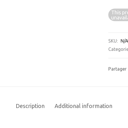
This pr
unavail
SKU:
N/
Categori
Partager
Description
Additional information