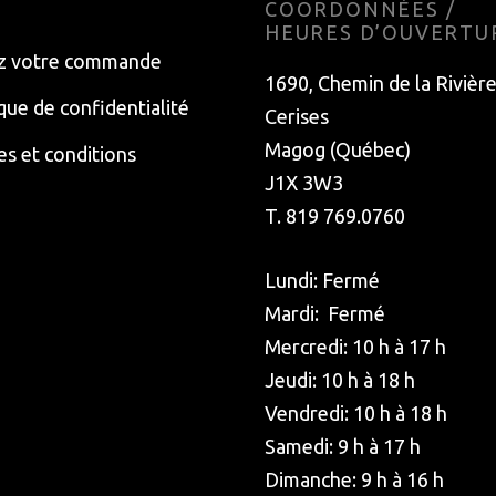
E
COORDONNÉES /
HEURES D’OUVERTU
z votre commande
1690, Chemin de la Rivièr
ique de confidentialité
Cerises
Magog (Québec)
s et conditions
J1X 3W3
T. 819 769.0760
Lundi: Fermé
Mardi: Fermé
Mercredi: 10 h à 17 h
Jeudi: 10 h à 18 h
Vendredi: 10 h à 18 h
Samedi: 9 h à 17 h
Dimanche: 9 h à 16 h