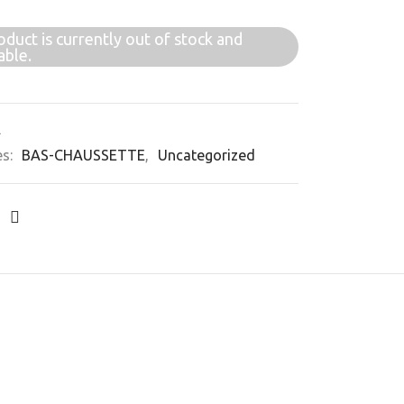
oduct is currently out of stock and
able.
A
es:
BAS-CHAUSSETTE
,
Uncategorized