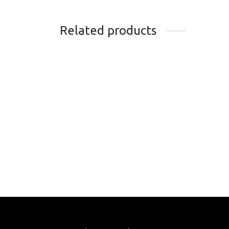
Related products
DEMONTE-CASSETTE
PLAT
FOUET A CHAINE PARK
29.9
TOOL SR-12.2 12V
Add t
74.99
$
Add to cart