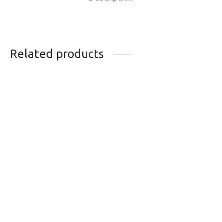
Related products
PANTALON DE BASE
COL BUFF SKI TRAB
TECHNIQUE KOMBI
32.95
$
REDHEAT PRO GRID
89.95
$
L