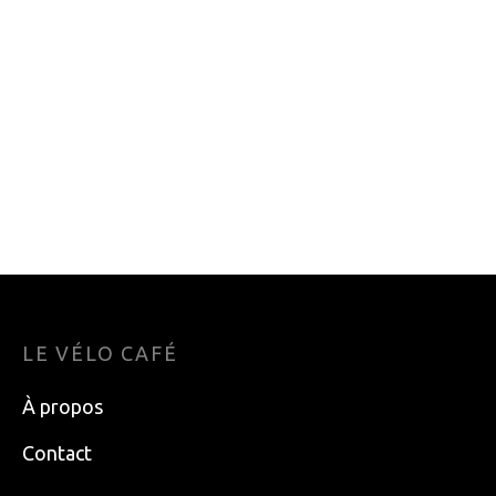
MITAINE COQUILLE
CUISSARD CASTELLI
KOMBI CLIMATE
BIBSHORT
SERIES
UNLIMITED FEMME
64.95
$
199.95
$
MEDIUM
LE VÉLO CAFÉ
À propos
Contact