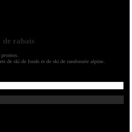
 de rabais
s promos.
s de ski de fonds et de ski de randonnée alpine.