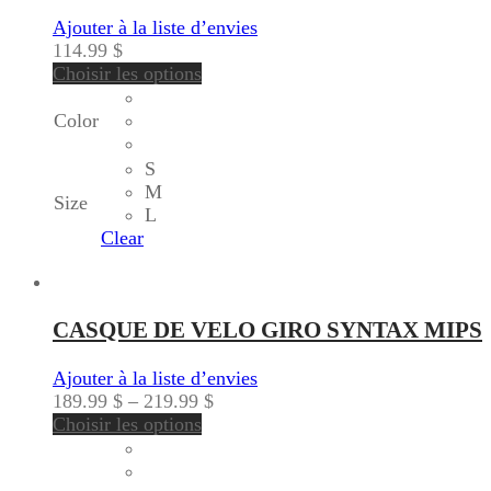
Ajouter à la liste d’envies
114.99
$
Choisir les options
Color
S
M
Size
L
Clear
CASQUE DE VELO GIRO SYNTAX MIPS
Ajouter à la liste d’envies
189.99
$
–
219.99
$
Choisir les options