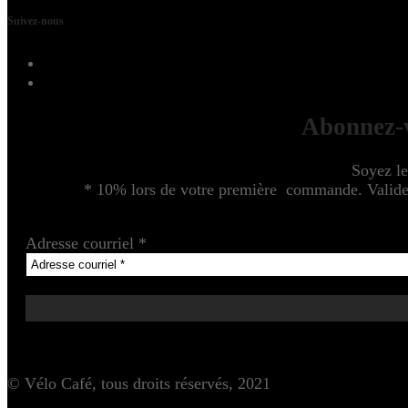
Suivez-nous
Abonnez-v
Soyez le
* 10% lors de votre première commande. Valide u
Adresse courriel
*
© Vélo Café, tous droits réservés, 2021