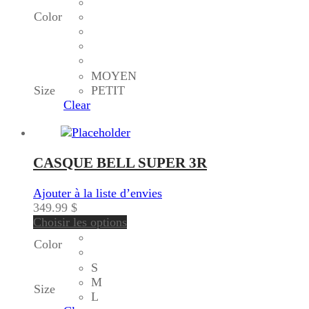
Color
MOYEN
Size
PETIT
Clear
CASQUE BELL SUPER 3R
Ajouter à la liste d’envies
349.99
$
Choisir les options
Color
S
M
Size
L