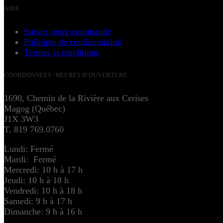
AIDE
Suivez votre commande
Politique de confidentialité
Termes et conditions
COORDONNÉES / HEURES D’OUVERTURE
1690, Chemin de la Rivière aux Cerises
Magog (Québec)
J1X 3W3
T. 819 769.0760
Lundi: Fermé
Mardi: Fermé
Mercredi: 10 h à 17 h
Jeudi: 10 h à 18 h
Vendredi: 10 h à 18 h
Samedi: 9 h à 17 h
Dimanche: 9 h à 16 h