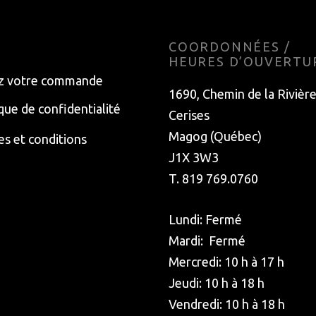
E
COORDONNÉES /
HEURES D’OUVERTU
z votre commande
1690, Chemin de la Rivièr
ique de confidentialité
Cerises
Magog (Québec)
s et conditions
J1X 3W3
T. 819 769.0760
Lundi: Fermé
Mardi: Fermé
Mercredi: 10 h à 17 h
Jeudi: 10 h à 18 h
Vendredi: 10 h à 18 h