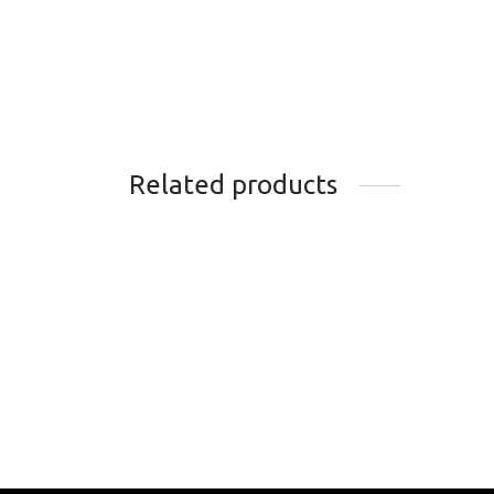
Related products
DERAILLEUR ARRIERE
CHAI
SHIMANO CLARIS 8V CAGE
11VI
LONGUE
40.9
50.50
$
Add t
Add to cart