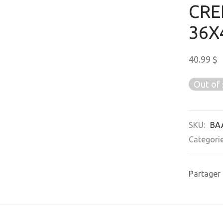
CRE
36X
40.99
$
Out of 
SKU:
BA
Categori
Partager