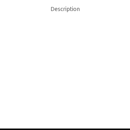
Description
NE SRAM PC 1130
BOITIER DE PEDALIER
TESSES 12 MAILLONS
CAMPAGNOLO CAMPY
POWER TORQUE
9
$
54.99
$
o cart
Add to cart