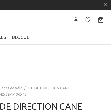
CES
BLOGUE
ièces de vélo
/
JEU DE DIRECTION CANE
 42/52MM 36X45
 DE DIRECTION CANE