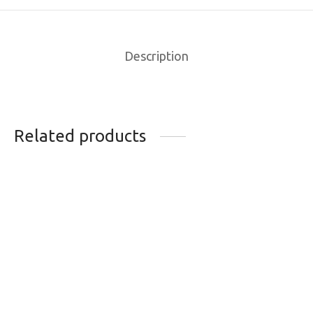
Description
Related products
CUISSARD CASTELLI
GANT GIRO BRAVO
BIBSHORT
GEL Noir xlarge
UNLIMITED FEMME
Doigts courts
199.95
$
45.00
$