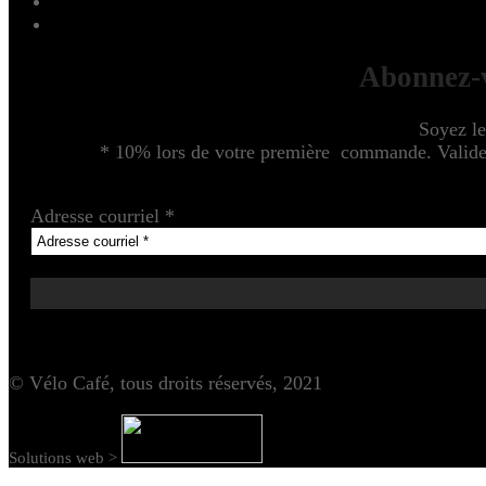
Abonnez-v
Soyez le
* 10% lors de votre première commande. Valide u
Adresse courriel
*
© Vélo Café, tous droits réservés, 2021
Solutions web >