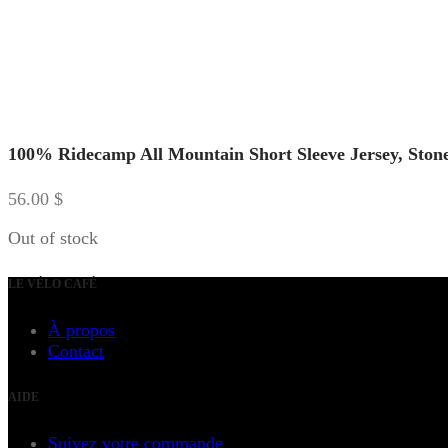
100% Ridecamp All Mountain Short Sleeve Jersey, Ston
56.00
$
Out of stock
LE VÉLO CAFÉ
À propos
Contact
AIDE
Suivez votre commande