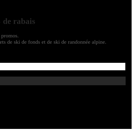
 de rabais
s promos.
s de ski de fonds et de ski de randonnée alpine.