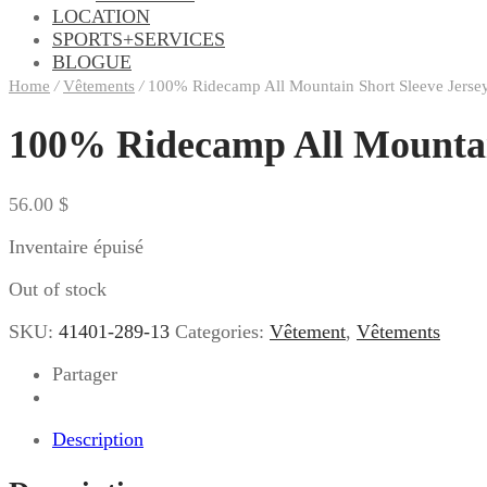
LOCATION
SPORTS+SERVICES
BLOGUE
Home
/
Vêtements
/
100% Ridecamp All Mountain Short Sleeve Jersey
100% Ridecamp All Mountain
56.00
$
Inventaire épuisé
Out of stock
SKU:
41401-289-13
Categories:
Vêtement
,
Vêtements
Partager
Description