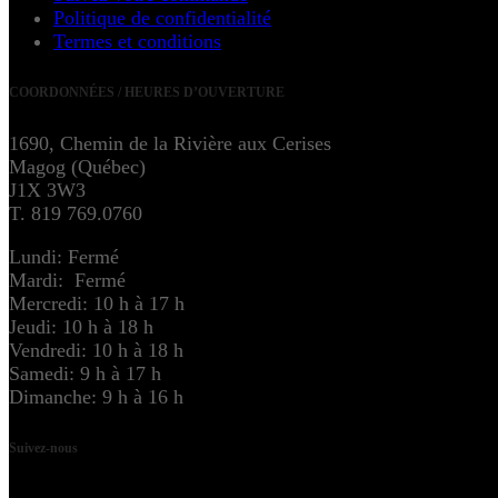
Politique de confidentialité
Termes et conditions
COORDONNÉES / HEURES D’OUVERTURE
1690, Chemin de la Rivière aux Cerises
Magog (Québec)
J1X 3W3
T. 819 769.0760
Lundi: Fermé
Mardi: Fermé
Mercredi: 10 h à 17 h
Jeudi: 10 h à 18 h
Vendredi: 10 h à 18 h
Samedi: 9 h à 17 h
Dimanche: 9 h à 16 h
Suivez-nous