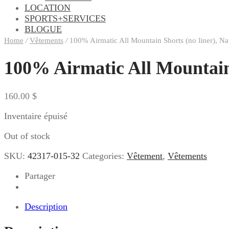
LOCATION
SPORTS+SERVICES
BLOGUE
Home
/
Vêtements
/
100% Airmatic All Mountain Shorts (no liner), Na
100% Airmatic All Mountain 
160.00
$
Inventaire épuisé
Out of stock
SKU:
42317-015-32
Categories:
Vêtement
,
Vêtements
Partager
Description