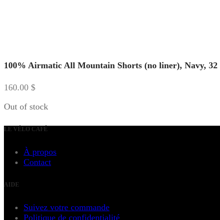
100% Airmatic All Mountain Shorts (no liner), Navy, 32
160.00
$
Out of stock
LE VÉLO CAFÉ
À propos
Contact
AIDE
Suivez votre commande
Politique de confidentialité