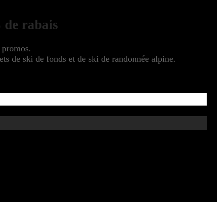
 de rabais
s promos.
s de ski de fonds et de ski de randonnée alpine.