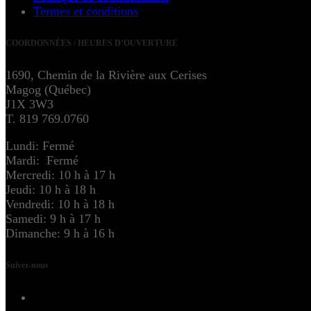
Termes et conditions
COORDONNÉES / HEURES D’OUVERTURE
1690, Chemin de la Rivière aux Cerises
Magog (Québec)
J1X 3W3
T. 819 769.0760
Lundi: Fermé
Mardi: Fermé
Mercredi: 10 h à 17 h
Jeudi: 10 h à 18 h
Vendredi: 10 h à 18 h
Samedi: 9 h à 17 h
Dimanche: 9 h à 16 h
Suivez-nous