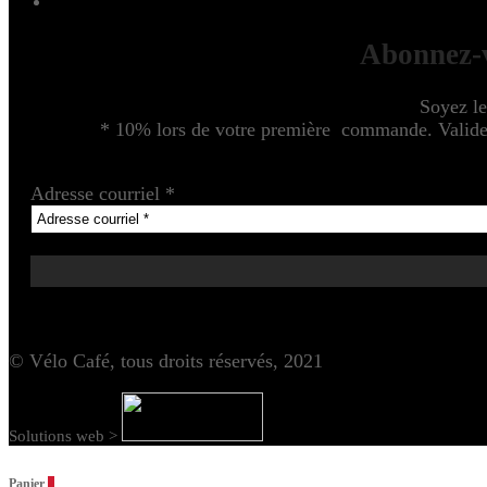
Abonnez-v
Soyez le
* 10% lors de votre première commande. Valide u
Adresse courriel
*
© Vélo Café, tous droits réservés, 2021
Solutions web >
Panier
0