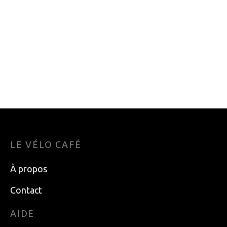
OPAQUE
TEXTURÉ
BEIGE
GIRO
POLKA DOTS
ROUGE
TOUR DE FRANCE
FUMÉ
VERT FONCÉ
LE VÉLO CAFÉ
À propos
Contact
AIDE