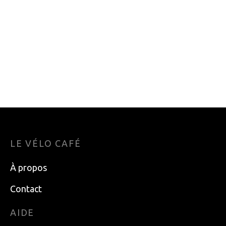
PRISE DE RECHARGE
ENSEMBLE DE
SHIMANO EW-CP100
FREIN A DISQUE
HYDRAULIQUE VTT
105.60
$
SHIMANO SLX BL-
M7100/BR-M7120
ARRIERE NOIR
DISQUE NON
INCLUS
289.95
$
LE VÉLO CAFÉ
À propos
Contact
AIDE