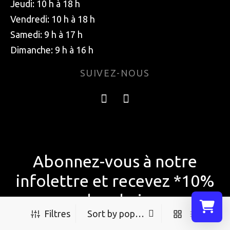
Jeudi: 10 h à 18 h
Vendredi: 10 h à 18 h
Samedi: 9 h à 17 h
Dimanche: 9 h à 16 h
SUIVEZ-NOUS
Abonnez-vous à notre
infolettre et recevez *10%
de rabais
Filtres
Sélectionn