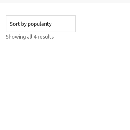
Showing all 4 results
CHAINE SHIMANO
SELLE DE VELO
CN-E8000-11, POUR
SHIMANO PRO
E-BIKE, 138 L F HG-X
OFFROAD SPORT
11 SPEED, W/QUICK-
152MM
LINK
160.95
$
92.99
$