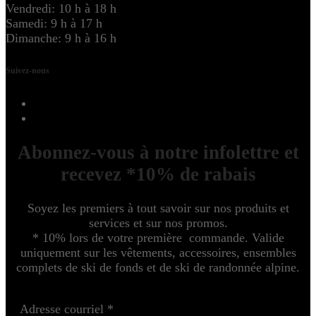
Vendredi: 10 h à 18 h
Samedi: 9 h à 17 h
Dimanche: 9 h à 16 h
Suivez-nous
Abonnez-vous à notre infolettre et
recevez *10% de rabais
Soyez les premiers à tout savoir sur nos produits et
services et sur nos promos.
* 10% lors de votre première commande. Valide
uniquement sur les vêtements, accessoires, ensembles
complets de ski de fonds et de ski de randonnée alpine.
Adresse courriel
*