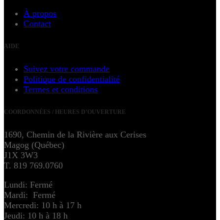
À propos
Contact
AIDE
Suivez votre commande
Politique de confidentialité
Termes et conditions
COORDONNÉES / HEURES D’OUVERTURE
1690, Chemin de la Rivière aux Cerises
Magog (Québec)
J1X 3W3
T. 819 769.0760
Lundi: Fermé
Mardi: Fermé
Mercredi: 10 h à 17 h
Jeudi: 10 h à 18 h