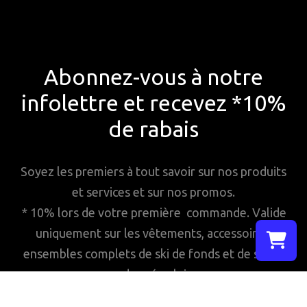
Abonnez-vous à notre
infolettre et recevez *10%
de rabais
Soyez les premiers à tout savoir sur nos produits
et services et sur nos promos.
* 10% lors de votre première commande. Valide
uniquement sur les vêtements, accessoires,
ensembles complets de ski de fonds et de ski de
Sélectionn
randonnée alpine.
Votre pani