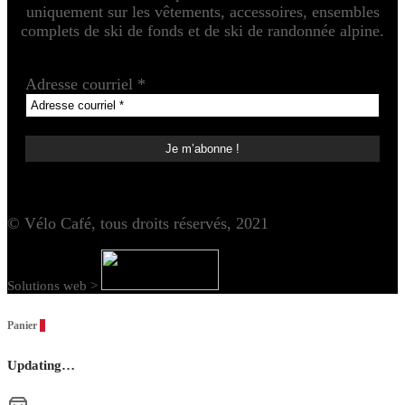
uniquement sur les vêtements, accessoires, ensembles
complets de ski de fonds et de ski de randonnée alpine.
Adresse courriel
*
© Vélo Café, tous droits réservés, 2021
Solutions web >
Panier
0
Updating…