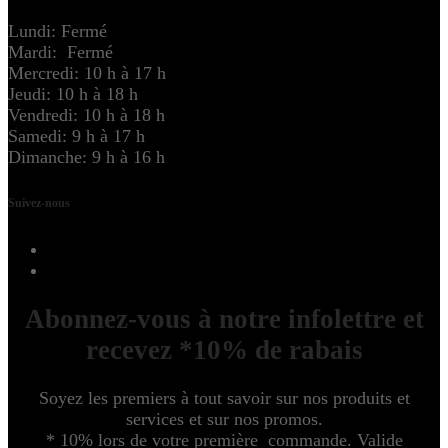
Lundi: Fermé
Mardi: Fermé
Mercredi: 10 h à 17 h
Jeudi: 10 h à 18 h
Vendredi: 10 h à 18 h
Samedi: 9 h à 17 h
Dimanche: 9 h à 16 h
Suivez-nous
Abonnez-vous à notre infolettre et
recevez *10% de rabais
Soyez les premiers à tout savoir sur nos produits et
services et sur nos promos.
* 10% lors de votre première commande. Valide