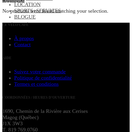
LOCATION
SPORTS+SERVICES
No products were found matching your selection.
BLOGUE
LE VÉLO CAFÉ
À propos
Contact
AIDE
Suivez votre commande
Politique de confidentialité
Termes et conditions
COORDONNÉES / HEURES D’OUVERTURE
1690, Chemin de la Rivière aux Cerises
Magog (Québec)
J1X 3W3
T. 819 769.0760