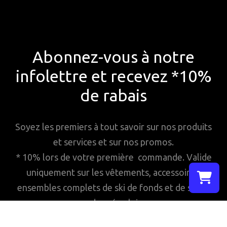
Abonnez-vous à notre
infolettre et recevez *10%
de rabais
Soyez les premiers à tout savoir sur nos produits
et services et sur nos promos.
* 10% lors de votre première commande. Valide
uniquement sur les vêtements, accessoires,
ensembles complets de ski de fonds et de ski de
Sélectionn
randonnée alpine.
Votre pani