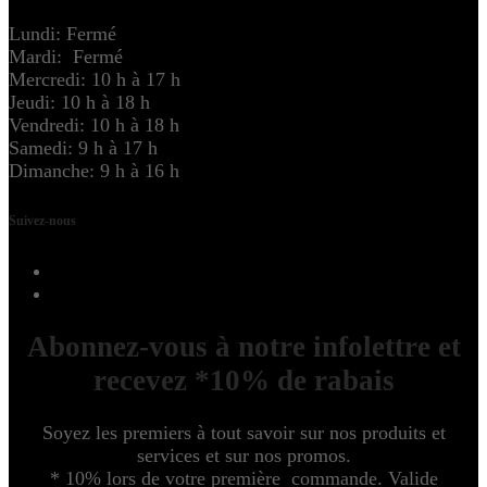
Lundi: Fermé
Mardi: Fermé
Mercredi: 10 h à 17 h
Jeudi: 10 h à 18 h
Vendredi: 10 h à 18 h
Samedi: 9 h à 17 h
Dimanche: 9 h à 16 h
Suivez-nous
Abonnez-vous à notre infolettre et
recevez *10% de rabais
Soyez les premiers à tout savoir sur nos produits et
services et sur nos promos.
* 10% lors de votre première commande. Valide