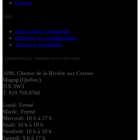
Contact
AIDE
Suivez votre commande
Politique de confidentialité
Termes et conditions
COORDONNÉES / HEURES D’OUVERTURE
1690, Chemin de la Rivière aux Cerises
Magog (Québec)
J1X 3W3
T. 819 769.0760
Lundi: Fermé
Mardi: Fermé
Mercredi: 10 h à 17 h
Jeudi: 10 h à 18 h
Vendredi: 10 h à 18 h
Samedi: 9 h à 17 h