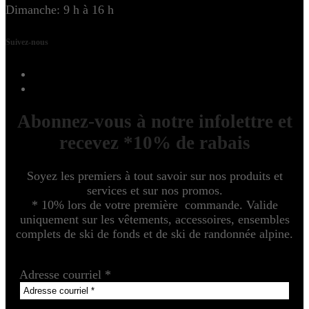
Dimanche: 9 h à 16 h
Suivez-nous
Abonnez-vous à notre infolettre et
recevez *10% de rabais
Soyez les premiers à tout savoir sur nos produits et
services et sur nos promos.
* 10% lors de votre première commande. Valide
uniquement sur les vêtements, accessoires, ensembles
complets de ski de fonds et de ski de randonnée alpine.
Adresse courriel
*