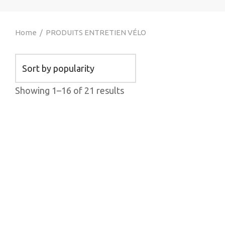
Home
/
PRODUITS ENTRETIEN VÉLO
Showing 1–16 of 21 results
SERINGUE POUR SCELLANT
POMPE A 
STANS
JOEBLOW
23.99
$
81.95
$
Add to cart
Add to cart