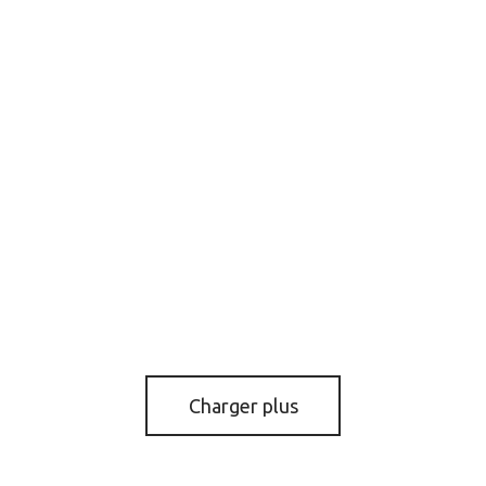
 SANS CHAMBRE
ENSEMBLE DE BROSSES 
NE FIBERLINK 950ML
LINE 5 PIECES
44.95
$
Add to cart
Charger plus