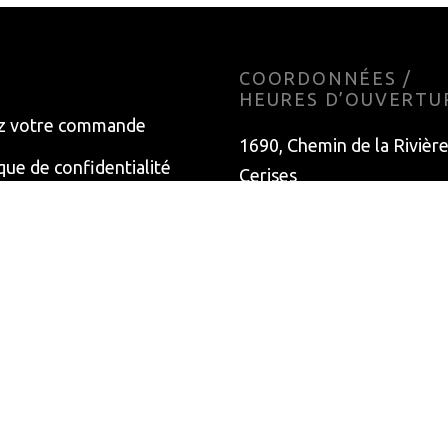
E
COORDONNÉES /
HEURES D’OUVERTU
z votre commande
1690, Chemin de la Rivièr
ique de confidentialité
Cerises
Magog (Québec)
s et conditions
J1X 3W3
T. 819 769.0760
Lundi: Fermé
Mardi: Fermé
Mercredi: 10 h à 17 h
Jeudi: 10 h à 18 h
Vendredi: 10 h à 18 h