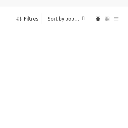
Filtres
S MUC-
DEGRAISSEUR FINISH LINE
ECOTECH 355ML
24.99
$
Add to cart