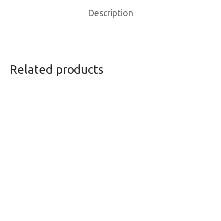
Description
Related products
GANT KOMBI P4
CREME AKILEINE
SOUS-GANT
AKILHIVER VISAGE
MERINO
MAINS PIEDS 100ML
34.95
$
25.99
$