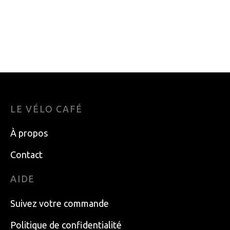
PLATEAU BOSCH
FIXATION SKIMO
18D
SKITRAB GARA
TITAN 5
29.99
$
599.99
$
LE VÉLO CAFÉ
À propos
Contact
AIDE
Suivez votre commande
Politique de confidentialité