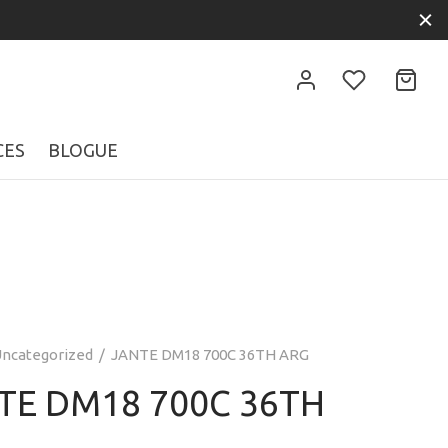
CES
BLOGUE
ncategorized
/
JANTE DM18 700C 36TH ARG
TE DM18 700C 36TH