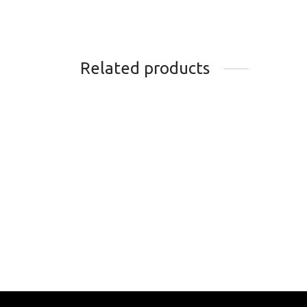
Related products
CHANDAIL DE BASE KOMBI
T-SH
MERINOMIX ACTIVE LEGER
50.0
74.95
$
Chois
Choisir les options
SM
L