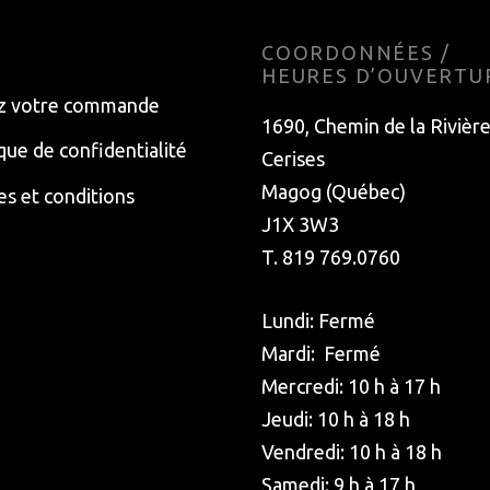
E
COORDONNÉES /
HEURES D’OUVERTU
z votre commande
1690, Chemin de la Rivièr
ique de confidentialité
Cerises
Magog (Québec)
s et conditions
J1X 3W3
T. 819 769.0760
Lundi: Fermé
Mardi: Fermé
Mercredi: 10 h à 17 h
Jeudi: 10 h à 18 h
Vendredi: 10 h à 18 h
Samedi: 9 h à 17 h