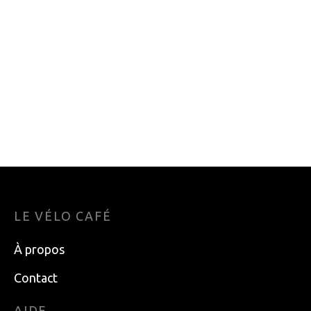
VERT/LAVANDE
MEDIUM
SMALL
large
MOYEN
PETIT
xlarge
XXL
FEMME
UNISEXE
LE VÉLO CAFÉ
À propos
Contact
AIDE