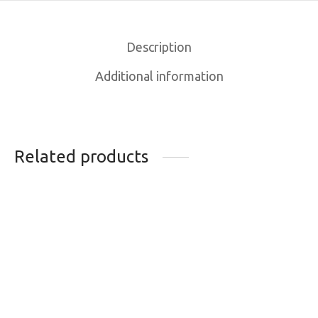
Description
Additional information
Related products
GANTS DE VELO
GANTS VELO GIRO
SPORTFUL TC
DND JR II
35.00
$
32.99
$