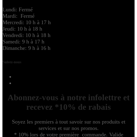
Lundi: Fermé
Mardi: Fermé
Mercredi: 10 h à 17 h
Jeudi: 10 h à 18 h
Vendredi: 10 h à 18 h
Samedi: 9 h à 17 h
Dimanche: 9 h à 16 h
Suivez-nous
Abonnez-vous à notre infolettre et
recevez *10% de rabais
Soyez les premiers à tout savoir sur nos produits et
services et sur nos promos.
* 10% lors de votre première commande. Valide