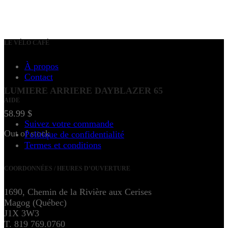
LE VÉLO CAFÉ
À propos
Contact
LUMIERE ARRIERE DAYBLAZER 65
AIDE
58.99
$
Suivez votre commande
Out of stock
Politique de confidentialité
Termes et conditions
COORDONNÉES / HEURES D’OUVERTURE
1690, Chemin de la Rivière aux Cerises
Magog (Québec)
J1X 3W3
T. 819 769.0760