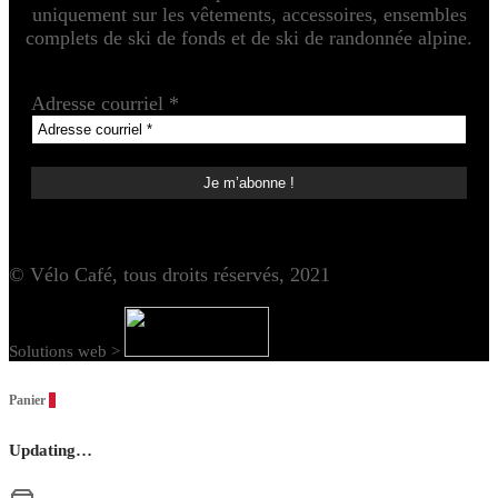
uniquement sur les vêtements, accessoires, ensembles
complets de ski de fonds et de ski de randonnée alpine.
Adresse courriel
*
© Vélo Café, tous droits réservés, 2021
Solutions web >
Panier
0
Updating…