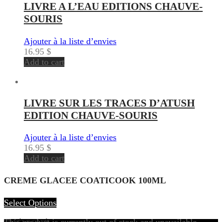
LIVRE A L’EAU EDITIONS CHAUVE-
SOURIS
Ajouter à la liste d’envies
16.95
$
Add to cart
LIVRE SUR LES TRACES D’ATUSH
EDITION CHAUVE-SOURIS
Ajouter à la liste d’envies
16.95
$
Add to cart
CREME GLACEE COATICOOK 100ML
Select Options
This product is currently out of stock and unavailable.