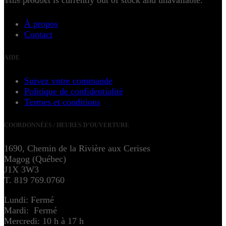
LE VÉLO CAFÉ
À propos
Contact
AIDE
Suivez votre commande
Politique de confidentialité
Termes et conditions
COORDONNÉES / HEURES D’OUVERTURE
1690, Chemin de la Rivière aux Cerises
Magog (Québec)
J1X 3W3
T. 819 769.0760
Lundi: Fermé
Mardi: Fermé
Mercredi: 10 h à 17 h