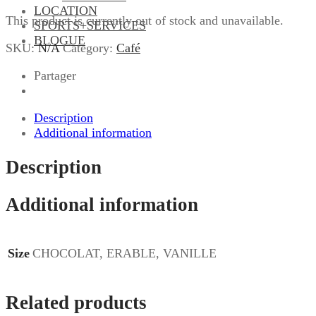
LOCATION
This product is currently out of stock and unavailable.
SPORTS+SERVICES
BLOGUE
SKU:
N/A
Category:
Café
Partager
Description
Additional information
Description
Additional information
Size
CHOCOLAT, ERABLE, VANILLE
Related products