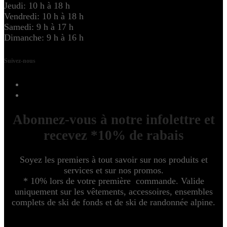
Jeudi: 10 h à 18 h
Vendredi: 10 h à 18 h
Samedi: 9 h à 17 h
Dimanche: 9 h à 16 h
Suivez-nous
Abonnez-vous à notre infolettre et
recevez *10% de rabais
Soyez les premiers à tout savoir sur nos produits et
services et sur nos promos.
* 10% lors de votre première commande. Valide
uniquement sur les vêtements, accessoires, ensembles
complets de ski de fonds et de ski de randonnée alpine.